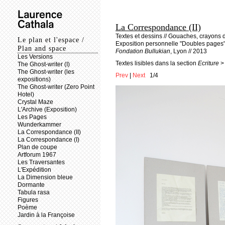
La Correspondance (II)
Textes et dessins // Gouaches, crayons d
Le plan et l'espace /
Exposition personnelle "Doubles pages"
Plan and space
Fondation Bullukian
, Lyon // 2013
Les Versions
Textes lisibles dans la section
Ecriture
The Ghost-writer (I)
The Ghost-writer (les
Prev
|
Next
1/4
expositions)
The Ghost-writer (Zero Point
Hotel)
Crystal Maze
L'Archive (Exposition)
Les Pages
Wunderkammer
La Correspondance (II)
La Correspondance (I)
Plan de coupe
Artforum 1967
Les Traversantes
L'Expédition
La Dimension bleue
Dormante
Tabula rasa
Figures
Poème
Jardin à la Françoise