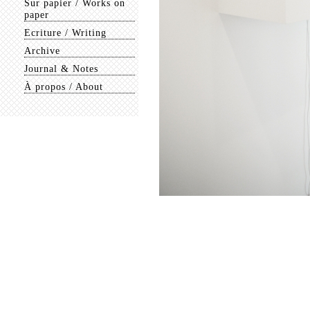
Sur papier / Works on
paper
Ecriture / Writing
Archive
Journal & Notes
À propos / About