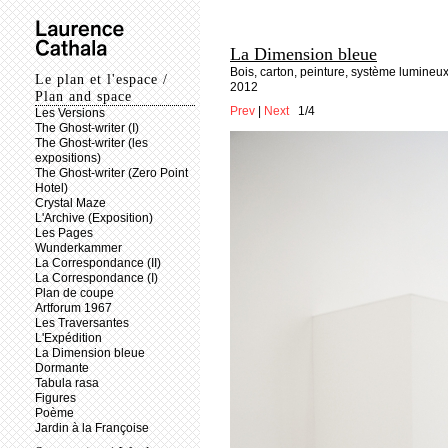
La Dimension bleue
Bois, carton, peinture, système lumineux 
Le plan et l'espace /
2012
Plan and space
Prev
|
Next
1/4
Les Versions
The Ghost-writer (I)
The Ghost-writer (les
expositions)
The Ghost-writer (Zero Point
Hotel)
Crystal Maze
L'Archive (Exposition)
Les Pages
Wunderkammer
La Correspondance (II)
La Correspondance (I)
Plan de coupe
Artforum 1967
Les Traversantes
L'Expédition
La Dimension bleue
Dormante
Tabula rasa
Figures
Poème
Jardin à la Françoise